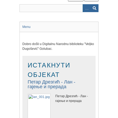
Menu
Dobro došli u Digitalnu Narodnu biblioteku "Veljko
Dugošević" Golubac.
ИСТАКНУТИ
ОБЈЕКАТ
Петар Дрезгић - Лан -
гајење и прерада
Петар Дрезгић - Лан -
гајење и прерада